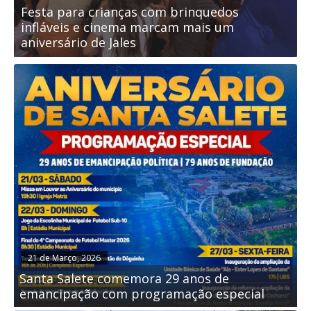
Festa para crianças com brinquedos
B
infláveis e cinema marcam mais um
a
aniversário de Jales
a
21 de Março, 2026
Santa Salete comemora 29 anos de
emancipação com programação especial