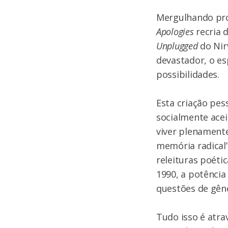
Mergulhando pro
Apologies
recria 
Unplugged
do Nirv
devastador, o es
possibilidades.
Esta criação pe
socialmente ace
viver plenamente
memória radical”
releituras poétic
1990, a potência
questões de gên
Tudo isso é atra