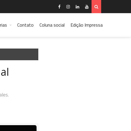
rias
Contato
Coluna social
Edição Impressa
al
les.