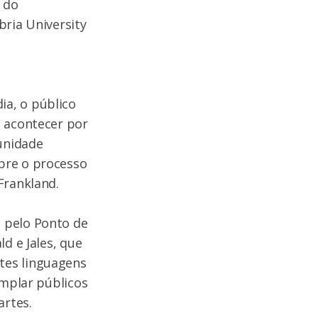
 do
bria University
a, o público
a acontecer por
unidade
bre o processo
Frankland.
 pelo Ponto de
d e Jales, que
tes linguagens
emplar públicos
artes.