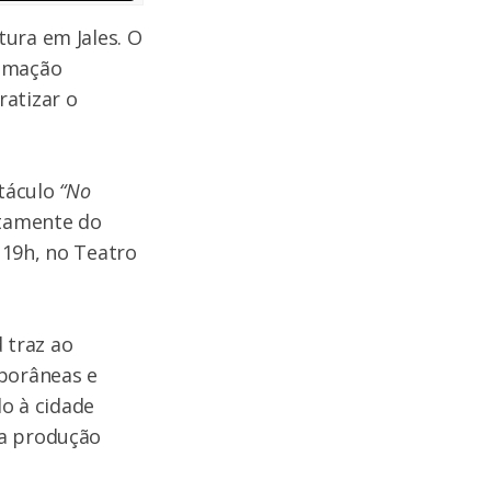
ura em Jales. O
ramação
ratizar o
etáculo
“No
etamente do
 19h, no Teatro
 traz ao
porâneas e
lo à cidade
ma produção