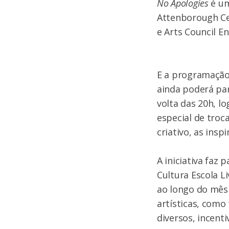
No Apologies
é um
Attenborough Cen
e Arts Council E
E a programação
ainda poderá par
volta das 20h, 
especial de tro
criativo, as ins
A iniciativa fa
Cultura Escola L
ao longo do mês
artísticas, como
diversos, incent