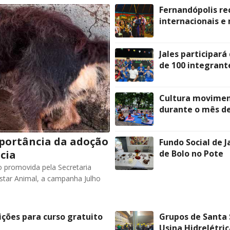
Fernandópolis re
internacionais e
Jales participar
de 100 integrant
Cultura movimen
durante o mês de
importância da adoção
Fundo Social de J
cia
de Bolo no Pote
 promovida pela Secretaria
tar Animal, a campanha Julho
rições para curso gratuito
Grupos de Santa 
Usina Hidrelétric