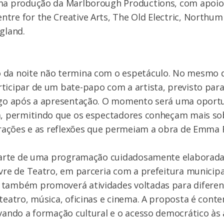
a produção da Marlborough Productions, com apoio
tre for the Creative Arts, The Old Electric, Northum
ngland.
 da noite não termina com o espetáculo. No mesmo di
ticipar de um bate-papo com a artista, previsto par
logo após a apresentação. O momento será uma oport
ca, permitindo que os espectadores conheçam mais so
pirações e as reflexões que permeiam a obra de Emma 
z parte de uma programação cuidadosamente elaborada
ivre de Teatro, em parceria com a prefeitura municipal
 também promoverá atividades voltadas para diferen
 teatro, música, oficinas e cinema. A proposta é cont
ivando a formação cultural e o acesso democrático às 