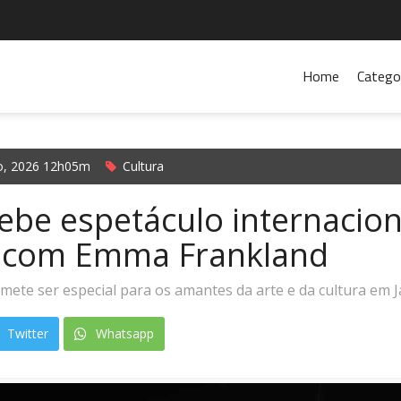
Home
Catego
o, 2026 12h05m
Cultura
cebe espetáculo internacion
o com Emma Frankland
ete ser especial para os amantes da arte e da cultura em Ja
Twitter
Whatsapp