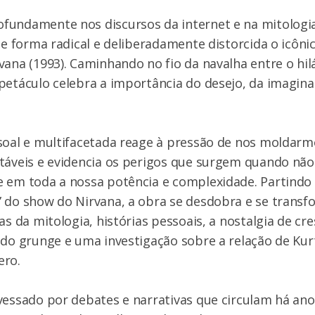
fundamente nos discursos da internet e na mitologia
de forma radical e deliberadamente distorcida o icôn
ana (1993). Caminhando no fio da navalha entre o hilá
petáculo celebra a importância do desejo, da imagina
ssoal e multifacetada reage à pressão de nos moldar
itáveis e evidencia os perigos que surgem quando nã
 em toda a nossa potência e complexidade. Partindo 
 do show do Nirvana, a obra se desdobra e se transf
as da mitologia, histórias pessoais, a nostalgia de cr
 do grunge e uma investigação sobre a relação de Ku
ero.
vessado por debates e narrativas que circulam há anos