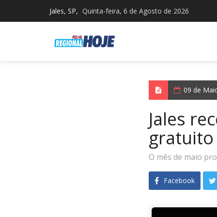
Jales, SP,
Quinta-feira, 6 de Agosto de 2026
09 de Mai
Jales re
gratuit
O mês de maio prom
Facebook