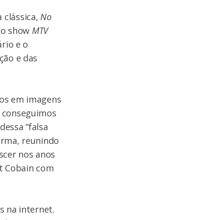
 clássica,
No
ico show
MTV
rio e o
ção e das
mos em imagens
o conseguimos
dessa “falsa
orma, reunindo
escer nos anos
rt Cobain com
 na internet.