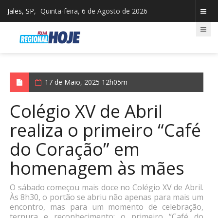
Jales, SP,
Quinta-feira, 6 de Agosto de 2026
17 de Maio, 2025 12h05m
Colégio XV de Abril
realiza o primeiro “Café
do Coração” em
homenagem às mães
O sábado começou mais doce no Colégio XV de Abril.
Às 8h30, o portão se abriu não apenas para mais um
encontro, mas para um momento de celebração,
ternura e reconhecimento: o primeiro “Café do