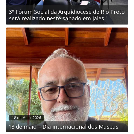
to
3º Fórum Social da Arquidiocese de Rio Preto
3
será realizado neste sábado em Jales
s
18 de Maio, 2026
18 de maio – Dia internacional dos Museus