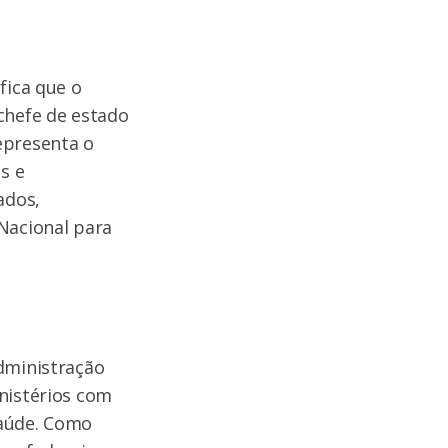
fica que o
chefe de estado
epresenta o
s e
ados,
Nacional para
administração
nistérios com
saúde. Como