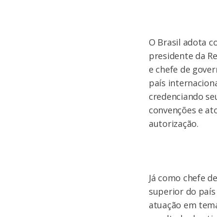
O Brasil adota c
presidente da Re
e chefe de gover
país internacio
credenciando se
convenções e ato
autorização.
Já como chefe de
superior do país
atuação em tema