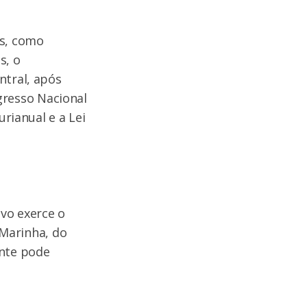
ís, como
s, o
ntral, após
resso Nacional
urianual e a Lei
ivo exerce o
Marinha, do
ente pode