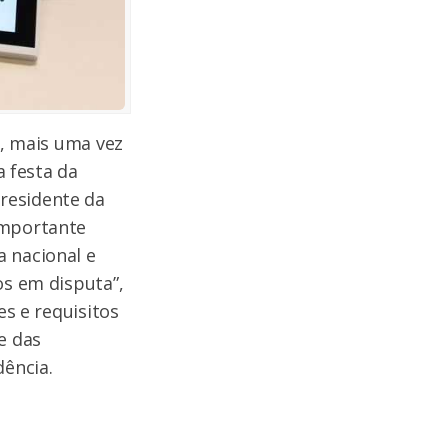
6, mais uma vez
a festa da
residente da
importante
a nacional e
os em disputa”,
es e requisitos
e das
dência.