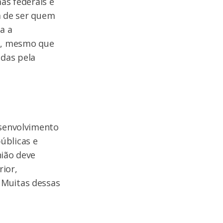
as federais e
ém de ser quem
a a
ei, mesmo que
das pela
esenvolvimento
úblicas e
nião deve
ior,
 Muitas dessas