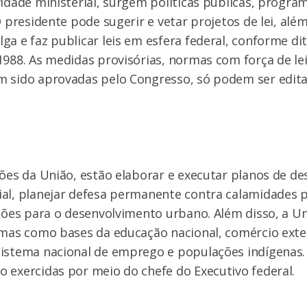
vidade ministerial, surgem políticas públicas, program
 O presidente pode sugerir e vetar projetos de lei, al
ga e faz publicar leis em esfera federal, conforme dit
1988. As medidas provisórias, normas com força de l
m sido aprovadas pelo Congresso, só podem ser edita
ções da União, estão elaborar e executar planos de d
al, planejar defesa permanente contra calamidades p
ações para o desenvolvimento urbano. Além disso, a U
emas como bases da educação nacional, comércio exter
sistema nacional de emprego e populações indígenas.
 exercidas por meio do chefe do Executivo federal.