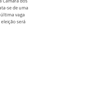
da Câmara dos
ata-se de uma
 última vaga
 eleição será