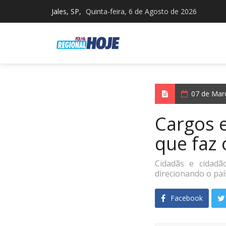
Jales, SP,
Quinta-feira, 6 de Agosto de 2026
07 de Mar
Cargos e
que faz 
Cidadãs e cidadã
direcionando o país
Facebook