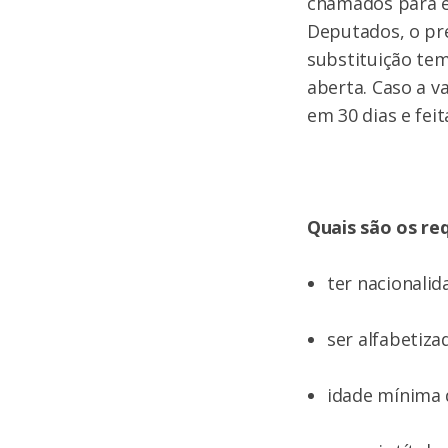
chamados para e
Deputados, o pre
substituição tem
aberta. Caso a v
em 30 dias e fei
Quais são os re
ter nacionalid
ser alfabetiza
idade mínima 