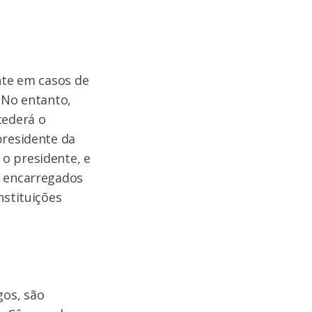
nte em casos de
 No entanto,
cederá o
presidente da
o presidente, e
, encarregados
nstituições
gos, são