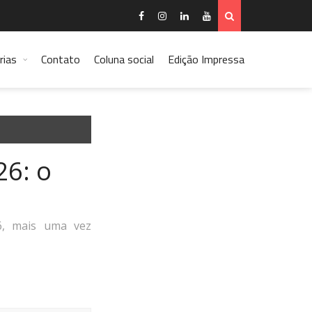
rias
Contato
Coluna social
Edição Impressa
26: o
26, mais uma vez