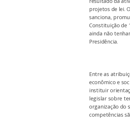
resultado da ati
projetos de lei.
sanciona, promul
Constituição de 
ainda não tenha
Presidência.
Entre as atribui
econômico e soci
instituir orient
legislar sobre t
organização do 
competências são