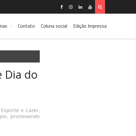
rias
Contato
Coluna social
Edição Impressa
e Dia do
 Esporte e Lazer,
ípio, promovendo