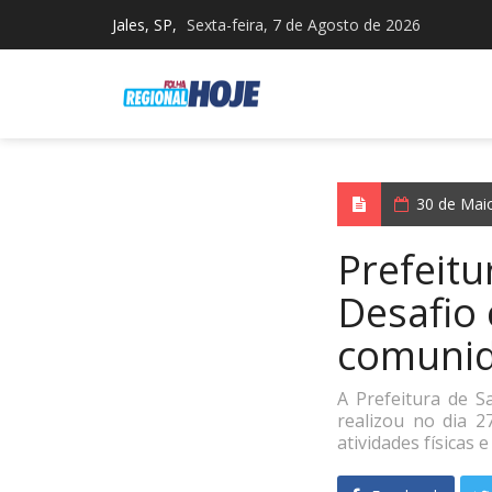
Jales, SP,
Sexta-feira, 7 de Agosto de 2026
30 de Mai
Prefeitu
Desafio 
comuni
A Prefeitura de S
realizou no dia 
atividades físicas 