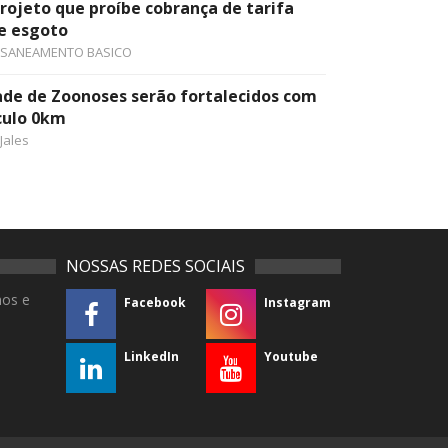
ojeto que proíbe cobrança de tarifa
e esgoto
SANEAMENTO BASICO
ade de Zoonoses serão fortalecidos com
culo 0km
Jales
NOSSAS REDES SOCIAIS
mos e
Facebook
Instagram
LinkedIn
Youtube