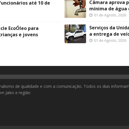
Câmara aprova pr
uncionários até 10 de
mínima de água 
01 de Agosto, 2026
Serviços da Unid
icle EcoÓleo para
a entrega de veí
rianças e jovens
01 de Agosto, 2026
nalismo de qualidade e com a comunicação. Todos os dias informa
m Jales e região