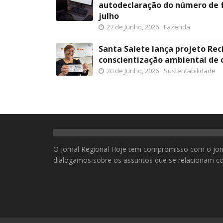
autodeclaração do número de f
julho
27 de Junho, 2026
Fazenda
Santa Salete lança projeto Rec
conscientização ambiental de c
20 de Junho, 2026
Sustentabilidade
O Jornal Regional Hoje tem compromisso com o jor
dialogamos sobre os assuntos que se relacionam co