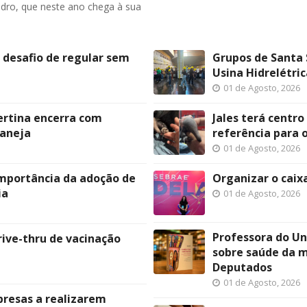
Pedro, que neste ano chega à sua
o desafio de regular sem
Grupos de Santa 
Usina Hidrelétric
01 de Agosto, 2026
ertina encerra com
Jales terá centro
taneja
referência para 
01 de Agosto, 2026
 importância da adoção de
Organizar o caix
ia
01 de Agosto, 2026
Professora do Un
rive-thru de vacinação
sobre saúde da 
Deputados
01 de Agosto, 2026
presas a realizarem