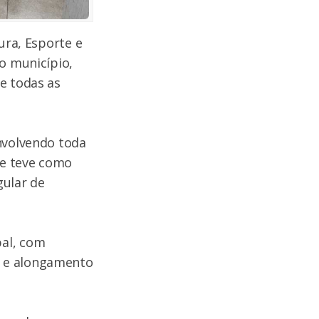
ura, Esporte e
o município,
e todas as
nvolvendo toda
ue teve como
gular de
pal, com
a e alongamento