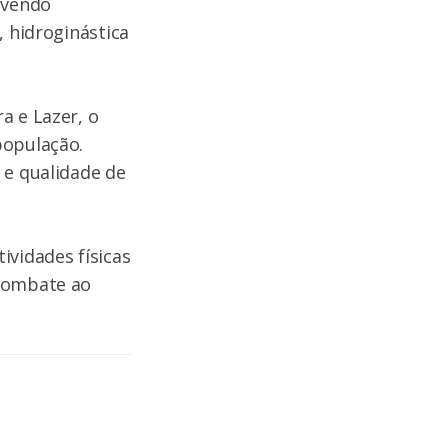
lvendo
, hidroginástica
a e Lazer, o
população.
 e qualidade de
ividades físicas
 combate ao