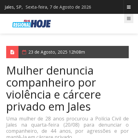
Jales, SP,
Sexta-feira, 7 de Agosto de 2026
23 de Agosto, 2025 12h08m
Mulher denuncia
companheiro por
violência e cárcere
privado em Jales
Uma mulher de 28 anos procurou a Polícia Civil de
Jales na quarta-feira (20/08) para denunciar o
companheiro, de 44 anos, por agressões e por
mantê-la em cárcere privado.