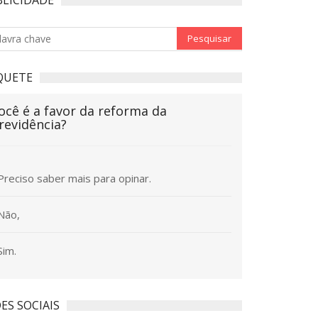
QUETE
ocê é a favor da reforma da
revidência?
Preciso saber mais para opinar.
Não,
Sim.
ES SOCIAIS