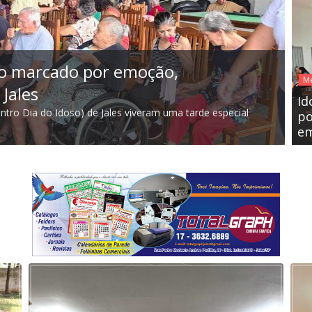
Me
ro marcado por emoção,
Id
Me
Jales
co
Id
ntro Dia do Idoso) de Jales viveram uma tarde especial
Os 
po
ref
em