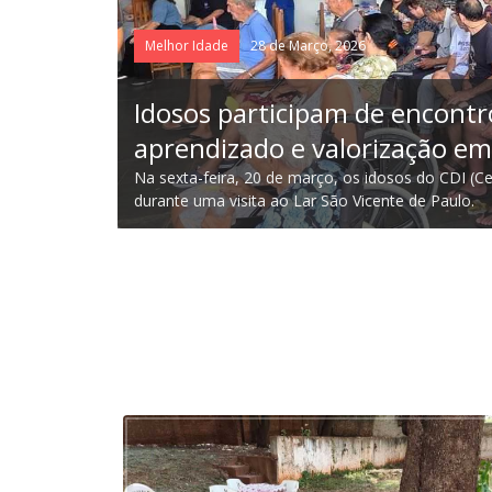
Melhor Idade
28 de Março, 2026
Idosos participam de encont
aprendizado e valorização em 
etas do vôlei
Na sexta-feira, 20 de março, os idosos do CDI (Ce
durante uma visita ao Lar São Vicente de Paulo.