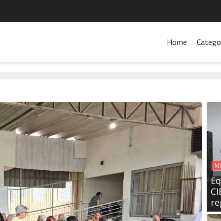
Home
Catego
Me
Eq
CI
re