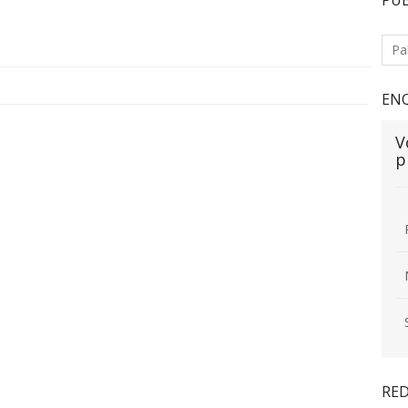
EN
V
p
RED