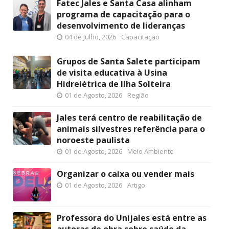
Fatec Jales e Santa Casa alinham
programa de capacitação para o
desenvolvimento de lideranças
04 de Julho, 2026
Capacitação
Grupos de Santa Salete participam
de visita educativa à Usina
Hidrelétrica de Ilha Solteira
01 de Agosto, 2026
Região
Jales terá centro de reabilitação de
animais silvestres referência para o
noroeste paulista
01 de Agosto, 2026
Meio Ambiente
Organizar o caixa ou vender mais
01 de Agosto, 2026
Artigo
Professora do Unijales está entre as
autoras de obra sobre saúde da