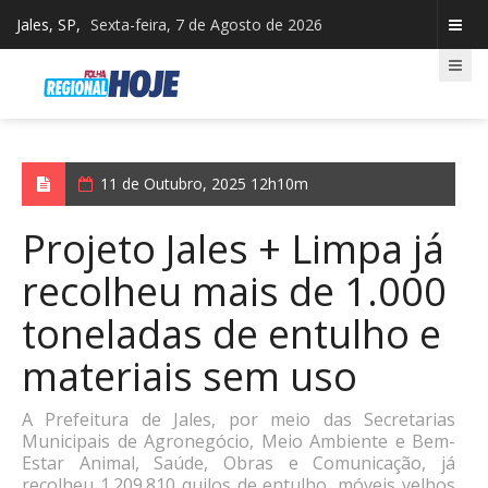
Jales, SP,
Sexta-feira, 7 de Agosto de 2026
11 de Outubro, 2025 12h10m
Projeto Jales + Limpa já
recolheu mais de 1.000
toneladas de entulho e
materiais sem uso
A Prefeitura de Jales, por meio das Secretarias
Municipais de Agronegócio, Meio Ambiente e Bem-
Estar Animal, Saúde, Obras e Comunicação, já
recolheu 1.209.810 quilos de entulho, móveis velhos