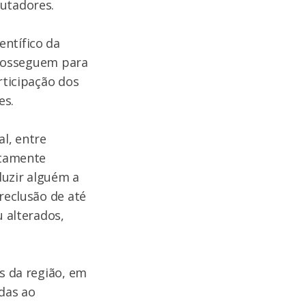
putadores.
entífico da
 prosseguem para
rticipação dos
es.
al, entre
ntamente
duzir alguém a
reclusão de até
u alterados,
os da região, em
adas ao