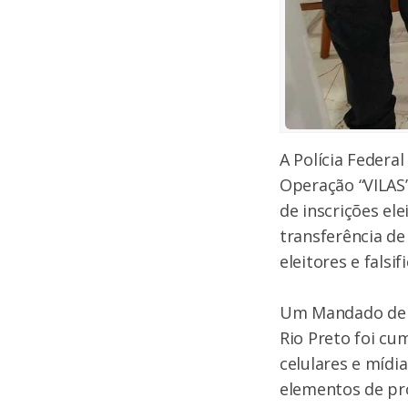
A Polícia Federa
Operação “VILAS”
de inscrições el
transferência de
eleitores e fals
Um Mandado de B
Rio Preto foi c
celulares e mídi
elementos de pro