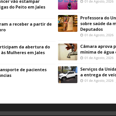
âncer vão estampar
01 de Agosto, 2026
gas do Peito em Jales
Professora do Un
sobre saúde da 
ram a receber a partir de
Deputados
bro
01 de Agosto, 2026
Câmara aprova pr
articipam da abertura do
mínima de água 
 às Mulheres em Jales
01 de Agosto, 2026
Serviços da Unid
transporte de pacientes
a entrega de veí
ncias
01 de Agosto, 2026