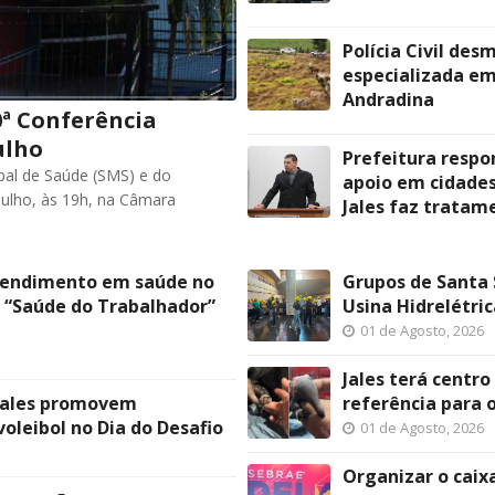
Polícia Civil de
especializada em
Andradina
0ª Conferência
ulho
Prefeitura respo
ipal de Saúde (SMS) e do
apoio em cidade
 julho, às 19h, na Câmara
Jales faz tratam
tendimento em saúde no
Grupos de Santa 
 “Saúde do Trabalhador”
Usina Hidrelétric
01 de Agosto, 2026
Jales terá centro
 Jales promovem
referência para 
oleibol no Dia do Desafio
01 de Agosto, 2026
Organizar o caix