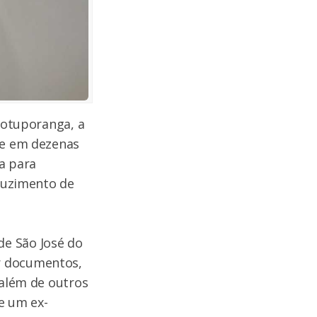
 Votuporanga, a
de em dezenas
ga para
nduzimento de
de São José do
r documentos,
 além de outros
e um ex-