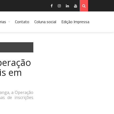
rias
Contato
Coluna social
Edição Impressa
Operação
ais em
ranga, a Operação
as de inscrições