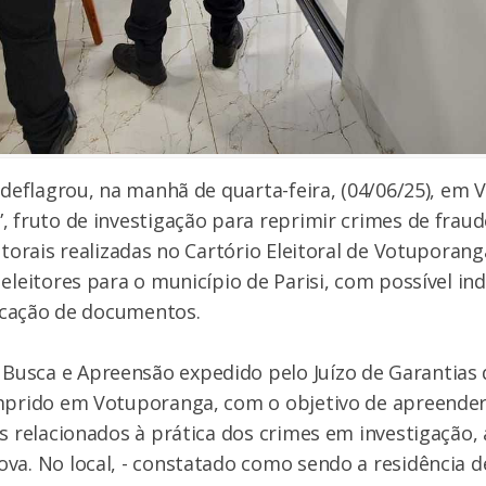
l deflagrou, na manhã de quarta-feira, (04/06/25), em
, fruto de investigação para reprimir crimes de frau
eitorais realizadas no Cartório Eleitoral de Votuporan
 eleitores para o município de Parisi, com possível i
ificação de documentos.
usca e Apreensão expedido pelo Juízo de Garantias 
umprido em Votuporanga, com o objetivo de apreende
as relacionados à prática dos crimes em investigação,
va. No local, - constatado como sendo a residência d