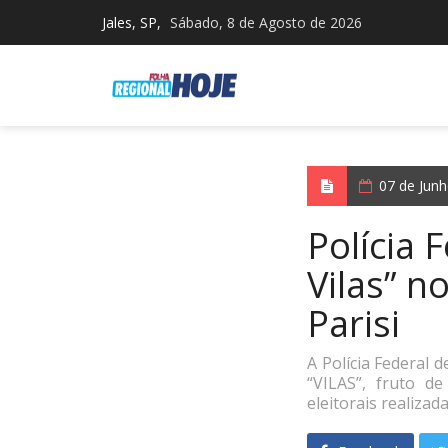
Jales, SP,
Sábado, 8 de Agosto de 2026
07 de Jun
Polícia 
Vilas” n
Parisi
A Polícia Federal 
“VILAS”, fruto d
eleitorais realiza