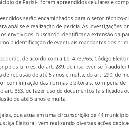
cípio de Parisi-, foram apreendidos celulares e com
eendidos serão encaminhados para o setor técnico-ci
para análise e realização de perícia. As investigações
s os envolvidos, buscando identificar a extensão da pa
omo a identificação de eventuais mandantes dos crim
poderão, de acordo com a Lei 4.737/65, Código Eleitor
r pelos crimes: do art. 289, de inscrever-se fraudule
a de reclusão de até 5 anos e multa; do art. 290, de in
itor com infração das normas eleitorais, com pena de 
do art. 353, de fazer uso de documentos falsificados o
usão de até 5 anos e multa.
l Jales, que atua em uma circunscrição de 44 municípi
ustiça Eleitoral, vem realizando diversas ações dedic