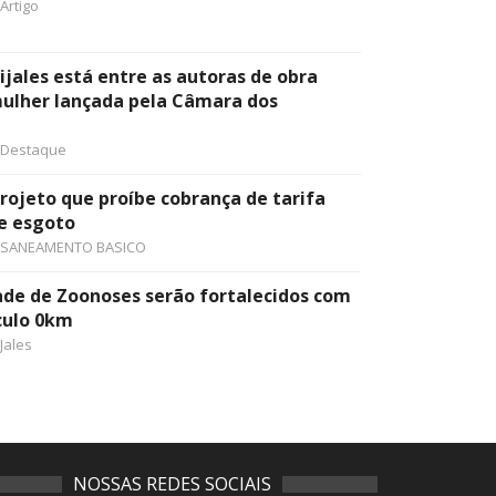
Artigo
ijales está entre as autoras de obra
mulher lançada pela Câmara dos
Destaque
ojeto que proíbe cobrança de tarifa
e esgoto
SANEAMENTO BASICO
ade de Zoonoses serão fortalecidos com
culo 0km
Jales
NOSSAS REDES SOCIAIS