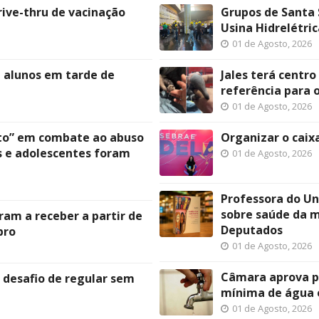
rive-thru de vacinação
Grupos de Santa 
Usina Hidrelétric
01 de Agosto, 2026
e alunos em tarde de
Jales terá centro
referência para 
01 de Agosto, 2026
to” em combate ao abuso
Organizar o caix
s e adolescentes foram
01 de Agosto, 2026
Professora do Un
sobre saúde da 
ram a receber a partir de
Deputados
bro
01 de Agosto, 2026
Câmara aprova pr
o desafio de regular sem
mínima de água 
01 de Agosto, 2026