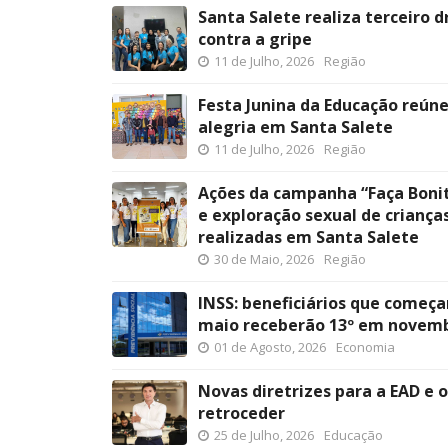
Santa Salete realiza terceiro d
contra a gripe
11 de Julho, 2026
Região
Festa Junina da Educação reún
alegria em Santa Salete
11 de Julho, 2026
Região
Ações da campanha “Faça Boni
e exploração sexual de criança
realizadas em Santa Salete
30 de Maio, 2026
Região
INSS: beneficiários que começa
maio receberão 13º em novem
01 de Agosto, 2026
Economia
Novas diretrizes para a EAD e 
retroceder
25 de Julho, 2026
Educação