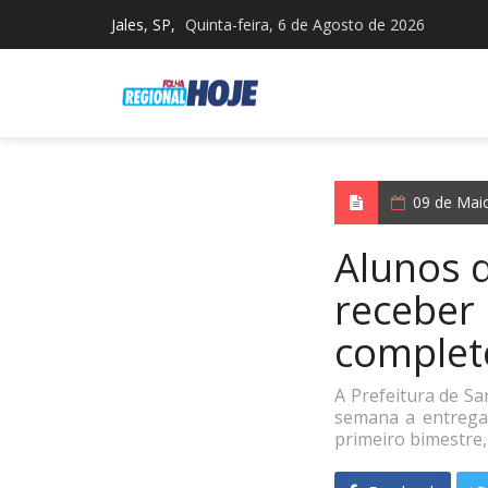
Jales, SP,
Quinta-feira, 6 de Agosto de 2026
09 de Mai
Alunos 
receber 
complet
A Prefeitura de Sa
semana a entrega 
primeiro bimestre,