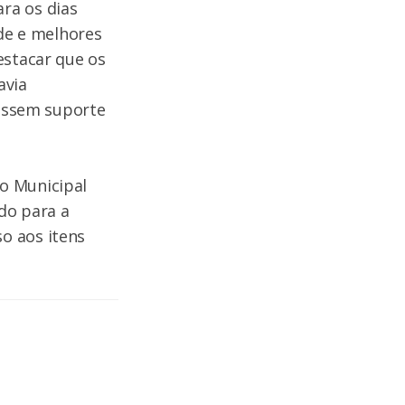
ra os dias
ade e melhores
estacar que os
avia
vessem suporte
o Municipal
do para a
o aos itens