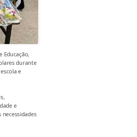
de Educação,
colares durante
 escola e
s,
idade e
s necessidades