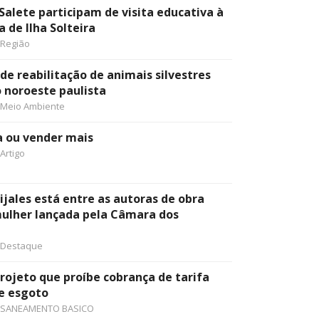
Salete participam de visita educativa à
a de Ilha Solteira
Região
 de reabilitação de animais silvestres
o noroeste paulista
Meio Ambiente
a ou vender mais
Artigo
ijales está entre as autoras de obra
mulher lançada pela Câmara dos
Destaque
ojeto que proíbe cobrança de tarifa
e esgoto
SANEAMENTO BASICO