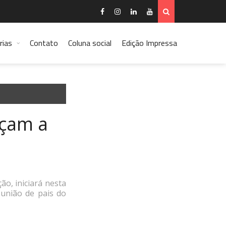
rias
Contato
Coluna social
Edição Impressa
eçam a
ão, iniciará nesta
eunião de pais do