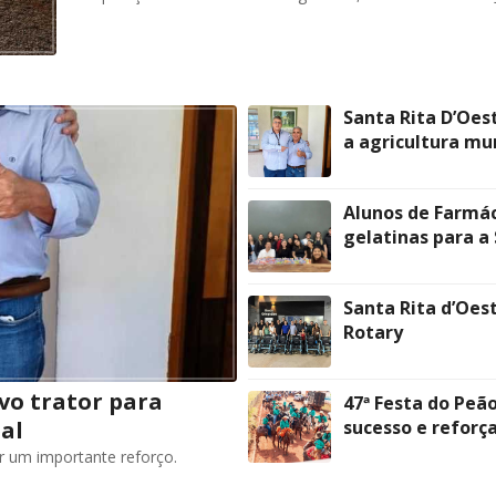
Santa Rita D’Oes
a agricultura mu
Alunos de Farmá
gelatinas para a 
Santa Rita d’Oes
Rotary
vo trator para
47ª Festa do Peã
al
sucesso e reforç
er um importante reforço.