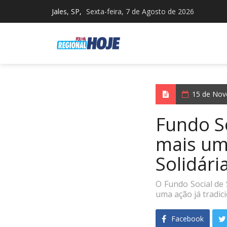
Jales, SP,
Sexta-feira, 7 de Agosto de 2026
15 de Nov
Fundo S
mais um
Solidári
O Fundo Social de 
uma ação já tradic
Facebook