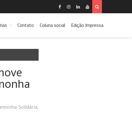
rias
Contato
Coluna social
Edição Impressa
omove
amonha
amonha Solidária,