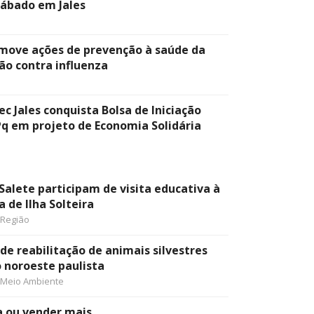
sábado em Jales
move ações de prevenção à saúde da
ão contra influenza
c Jales conquista Bolsa de Iniciação
Pq em projeto de Economia Solidária
Salete participam de visita educativa à
a de Ilha Solteira
Região
 de reabilitação de animais silvestres
o noroeste paulista
Meio Ambiente
a ou vender mais