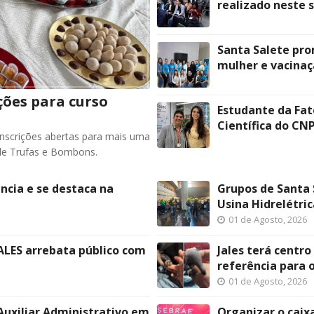
realizado neste 
Santa Salete pro
mulher e vacinaç
ições para curso
Estudante da Fate
Científica do CN
inscrições abertas para mais uma
 de Trufas e Bombons.
ência e se destaca na
Grupos de Santa 
Usina Hidrelétric
01 de Agosto, 2026
ALES arrebata público com
Jales terá centro
referência para 
01 de Agosto, 2026
Auxiliar Administrativo em
Organizar o caix