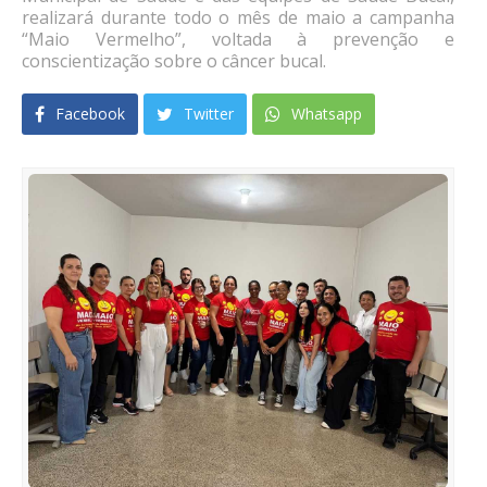
realizará durante todo o mês de maio a campanha
“Maio Vermelho”, voltada à prevenção e
conscientização sobre o câncer bucal.
Facebook
Twitter
Whatsapp