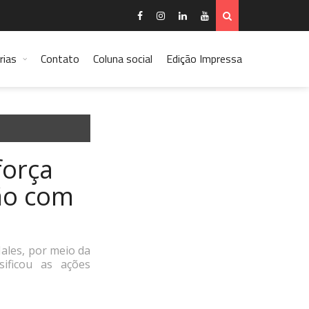
rias
Contato
Coluna social
Edição Impressa
força
ão com
Jales, por meio da
sificou as ações