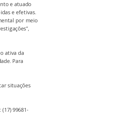
ento e atuado
idas e efetivas.
ental por meio
estigações”,
o ativa da
ade. Para
car situações
 (17) 99681-