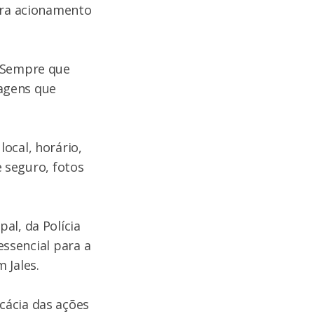
para acionamento
. Sempre que
magens que
ocal, horário,
e seguro, fotos
al, da Polícia
essencial para a
 Jales.
cácia das ações