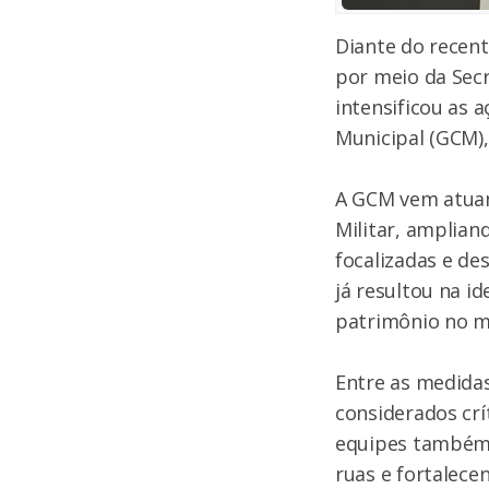
Diante do recent
por meio da Secr
intensificou as a
Municipal (GCM),
A GCM vem atuand
Militar, amplia
focalizadas e de
já resultou na i
patrimônio no m
Entre as medidas
considerados crí
equipes também 
ruas e fortalece