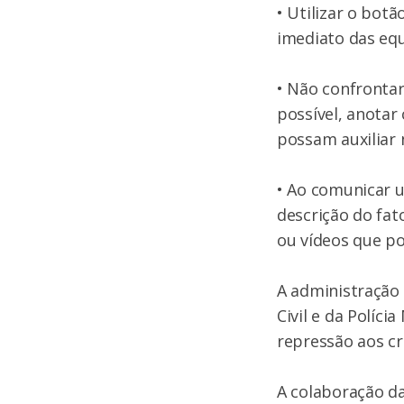
• Utilizar o bot
imediato das equ
• Não confronta
possível, anotar 
possam auxiliar 
• Ao comunicar u
descrição do fato
ou vídeos que po
A administração 
Civil e da Políci
repressão aos cr
A colaboração d