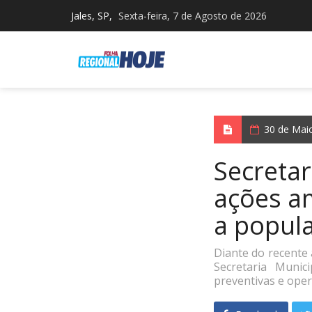
Jales, SP,
Sexta-feira, 7 de Agosto de 2026
30 de Mai
Secretar
ações a
a popul
Diante do recente 
Secretaria Munic
preventivas e oper