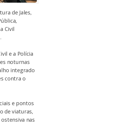
ura de Jales,
ública,
 Civil
.
il e a Polícia
ões noturnas
alho integrado
es contra o
ciais e pontos
o de viaturas,
 ostensiva nas