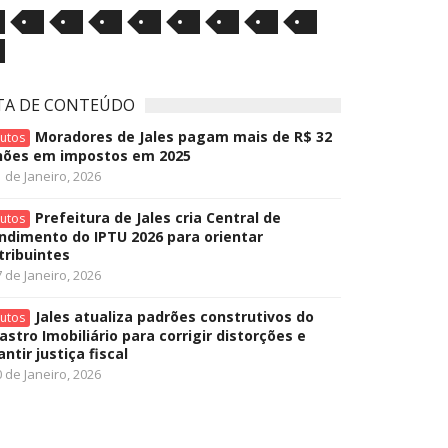
TA DE CONTEÚDO
Moradores de Jales pagam mais de R$ 32
butos
hões em impostos em 2025
 de Janeiro, 2026
Prefeitura de Jales cria Central de
butos
ndimento do IPTU 2026 para orientar
tribuintes
 de Janeiro, 2026
Jales atualiza padrões construtivos do
butos
astro Imobiliário para corrigir distorções e
ntir justiça fiscal
 de Janeiro, 2026