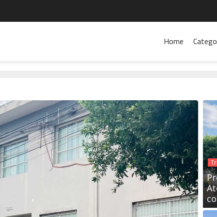
Home
Catego
Tr
Pr
At
co