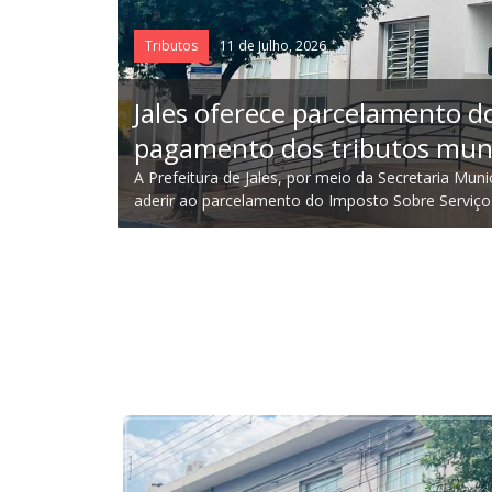
Tributos
11 de Julho, 2026
itar o
Jales oferece parcelamento do
pagamento dos tributos muni
s já podem
A Prefeitura de Jales, por meio da Secretaria Mun
L
aderir ao parcelamento do Imposto Sobre Serviço