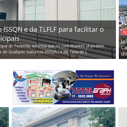
Tr
 ISSQN e da TLFLF para facilitar o
Tr
Pr
cipais
Ja
I
icipal de Fazenda, informa que os contribuintes já podem
Ca
s de Qualquer Natureza (ISSQN) e da Taxa de L
Mui
di