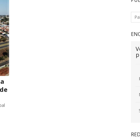
EN
V
p
xa
 de
pal
RED