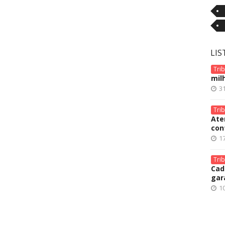
LIS
Tri
mil
31
Tri
Ate
con
17
Tri
Cad
gara
10