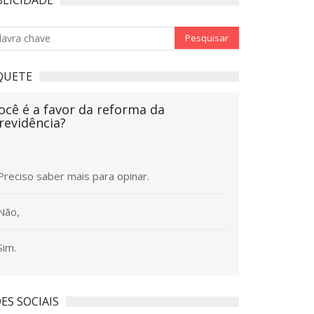
QUETE
ocê é a favor da reforma da
revidência?
Preciso saber mais para opinar.
Não,
Sim.
ES SOCIAIS