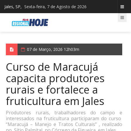
Jales, SP,
Sexta-feira, 7 de Agosto de 2026
07 de Março, 2026 12h03m
Curso de Maracujá
capacita produtores
rurais e fortalece a
fruticultura em Jales
Produtores rurais, trabalhadores do campo e
interessados na fruticultura participaram do curso
“Maracujá – Manejo e Tratos Culturais” , realizado
no Sítio Palmital, no Córrego da Figueira, em Jales .