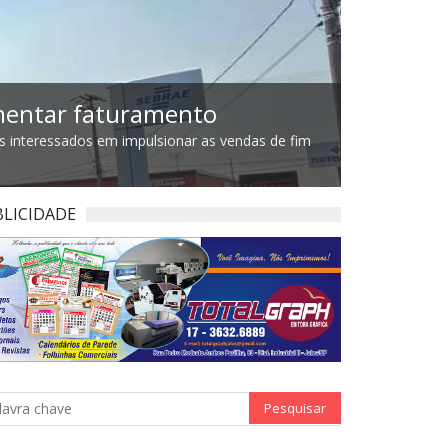
Comércio
umentar faturamento
Dia dos 
es interessados em impulsionar as vendas de fim
Os consumidor
presentes por
LICIDADE