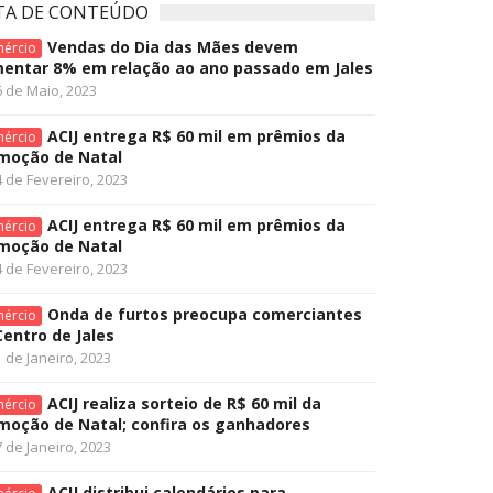
TA DE CONTEÚDO
Vendas do Dia das Mães devem
ércio
entar 8% em relação ao ano passado em Jales
6 de Maio, 2023
ACIJ entrega R$ 60 mil em prêmios da
ércio
moção de Natal
4 de Fevereiro, 2023
ACIJ entrega R$ 60 mil em prêmios da
ércio
moção de Natal
4 de Fevereiro, 2023
Onda de furtos preocupa comerciantes
ércio
Centro de Jales
 de Janeiro, 2023
ACIJ realiza sorteio de R$ 60 mil da
ércio
moção de Natal; confira os ganhadores
 de Janeiro, 2023
ACIJ distribui calendários para