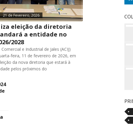
21 de Fevereiro, 2026
CO
liza eleição da diretoria
andará a entidade no
026/2028
Comercial e Industrial de Jales (ACIJ)
uarta-feira, 11 de fevereiro de 2026, em
leição da nova diretoria que estará à
tidade pelos próximos do
024
 de
PRI
da