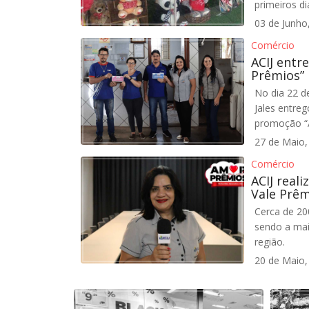
primeiros d
03 de Junho
Comércio
ACIJ ent
Prêmios”
No dia 22 d
Jales entre
promoção “
27 de Maio,
Comércio
ACIJ real
Vale Prêm
Cerca de 20
sendo a mai
região.
20 de Maio,