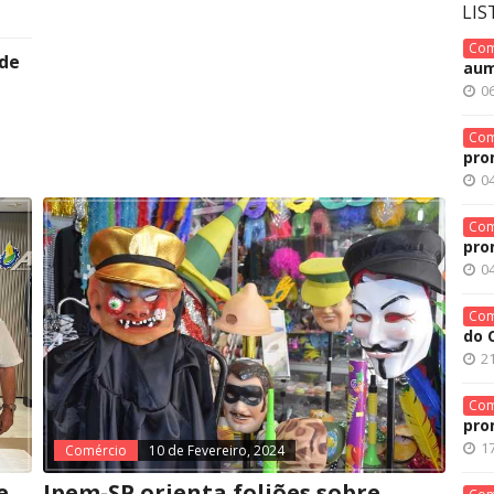
LIS
Com
ade
aum
0
Com
pro
0
Com
pro
0
Com
do 
21
Com
pro
17
Comércio
10 de Fevereiro, 2024
e
Ipem-SP orienta foliões sobre