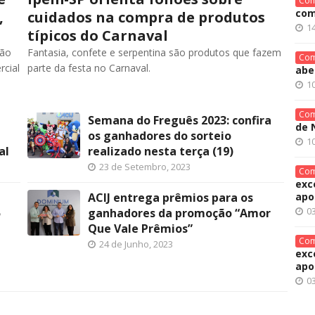
Com
com
,
cuidados na compra de produtos
14
típicos do Carnaval
ção
Fantasia, confete e serpentina são produtos que fazem
Com
rcial
parte da festa no Carnaval.
abe
1
Com
Semana do Freguês 2023: confira
de 
e
os ganhadores do sorteio
1
al
realizado nesta terça (19)
23 de Setembro, 2023
Com
exc
apo
ACIJ entrega prêmios para os
0
5
ganhadores da promoção “Amor
Que Vale Prêmios”
Com
24 de Junho, 2023
exc
apo
0