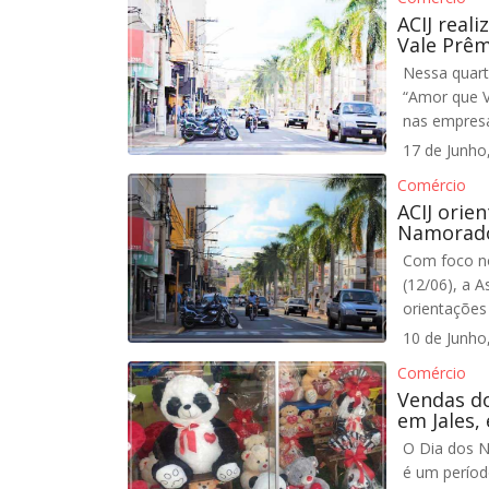
ACIJ real
Vale Prêm
Nessa quart
“Amor que V
nas empresa
17 de Junho
Comércio
ACIJ orie
Namorad
Com foco n
(12/06), a A
orientações
10 de Junho
Comércio
Vendas d
em Jales, 
O Dia dos N
é um períod