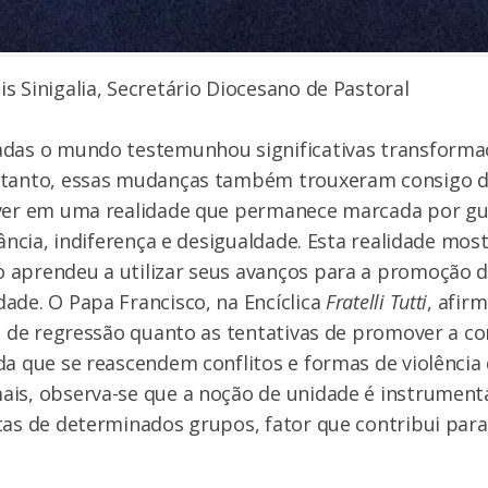
s Sinigalia, Secretário Diocesano de Pastoral
adas o mundo testemunhou significativas transforma
ntanto, essas mudanças também trouxeram consigo d
iver em uma realidade que permanece marcada por gu
rância, indiferença e desigualdade. Esta realidade mos
 aprendeu a utilizar seus avanços para a promoção 
ade. O Papa Francisco, na Encíclica
Fratelli Tutti
, afir
is de regressão quanto as tentativas de promover a 
da que se reascendem conflitos e formas de violênci
is, observa-se que a noção de unidade é instrument
tas de determinados grupos, fator que contribui par