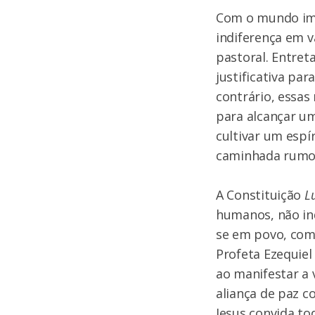
Com o mundo ime
indiferença em v
pastoral. Entre
justificativa pa
contrário, essas
para alcançar um
cultivar um espí
caminhada rumo 
A Constituição
Lu
humanos, não ind
se em povo, com
Profeta Ezequiel
ao manifestar a 
aliança de paz c
Jesus convida t