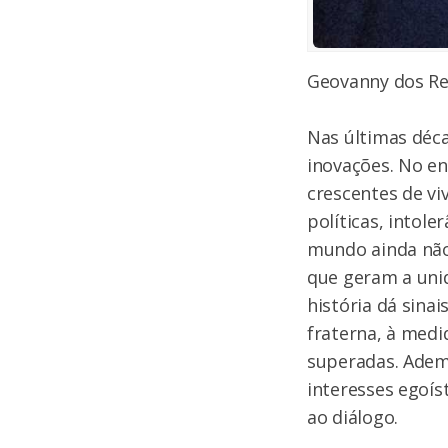
Geovanny dos Rei
Nas últimas déc
inovações. No e
crescentes de v
políticas, intole
mundo ainda não
que geram a unid
história dá sina
fraterna, à medi
superadas. Adema
interesses egoís
ao diálogo.