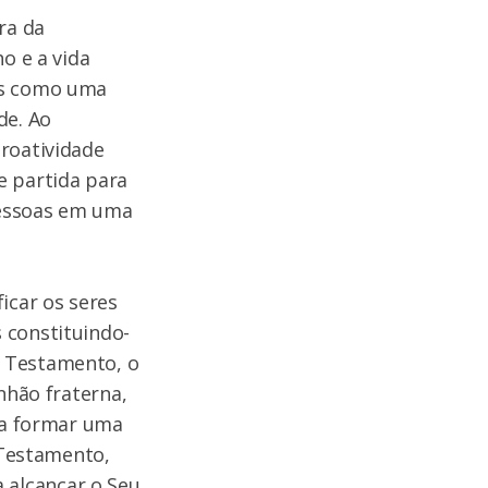
ra da
o e a vida
das como uma
de. Ao
proatividade
e partida para
 pessoas em uma
icar os seres
 constituindo-
o Testamento, o
nhão fraterna,
ara formar uma
 Testamento,
 alcançar o Seu