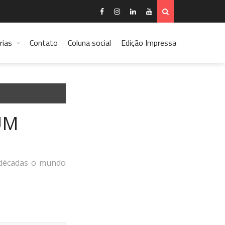
rias
Contato
Coluna social
Edição Impressa
UM
s décadas o mundo