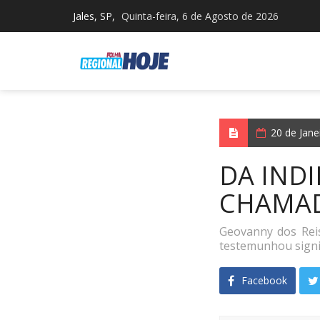
Jales, SP,
Quinta-feira, 6 de Agosto de 2026
20 de Jan
DA IND
CHAMAD
Geovanny dos Reis
testemunhou signif
Facebook