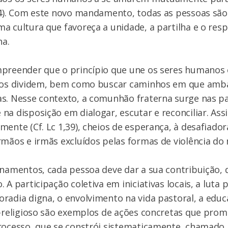
,34). Com este novo mandamento, todas as pessoas sã
a cultura que favoreça a unidade, a partilha e o resp
na.
mpreender que o princípio que une os seres humanos 
e os dividem, bem como buscar caminhos em que amba
s. Nesse contexto, a comunhão fraterna surge nas pa
na disposição em dialogar, escutar e reconciliar. Ass
mente (Cf. Lc 1,39), cheios de esperança, à desafiado
rmãos e irmãs excluídos pelas formas de violência do
inamentos, cada pessoa deve dar a sua contribuição, d
 A participação coletiva em iniciativas locais, a luta 
radia digna, o envolvimento na vida pastoral, a educ
r-religioso são exemplos de ações concretas que pro
processo, que se constrói sistematicamente, chamado