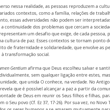
rso nessa realidade, as pessoas reproduzem a cultu
ariados contextos, como a família, relações de trabalh
tanto, essas adversidades não podem ser interpreta
ra a continuidade dos problemas que cercam a socieda
 representam um desafio que exige, de cada pessoa, 
a cultura de paz. Esses contextos se tornam ponto d
rito de fraternidade e solidariedade, que envolve as
à transformação social.
men Gentium
afirma que Deus escolheu salvar e santif
ividualmente, sem qualquer ligação entre estes, mas
unidade, que unida O conhece, na verdade. No Antig
 revela que é possível alcançar a paz a partir da comu
vontade de Deus em reunir os Seus filhos e filhas, p
om o Seu povo (Cf. Ez 37, 17-26). Por sua vez, no Novo
odos os seres humanos a se amarem mutuamente para