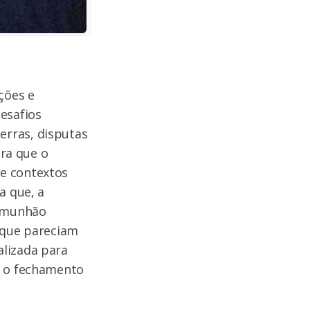
ções e
esafios
erras, disputas
tra que o
de contextos
ma que, a
comunhão
a que pareciam
alizada para
a o fechamento