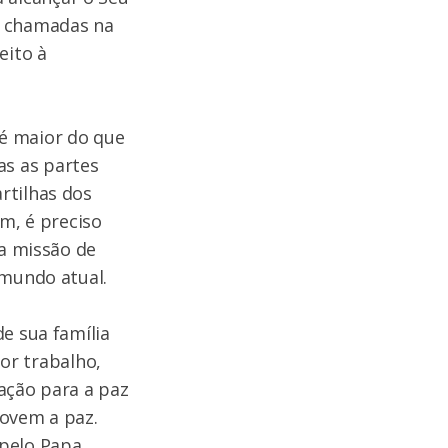
o chamadas na
eito à
é maior do que
s as partes
rtilhas dos
im, é preciso
ra missão de
 mundo atual.
e sua família
por trabalho,
ação para a paz
movem a paz.
 pelo Papa