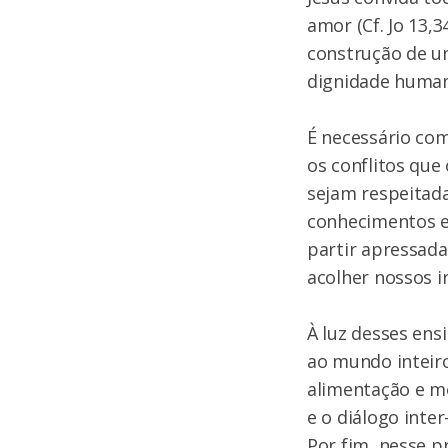
amor (Cf. Jo 13
construção de um
dignidade huma
É necessário co
os conflitos qu
sejam respeitada
conhecimentos e 
partir apressada
acolher nossos i
À luz desses ens
ao mundo inteiro.
alimentação e mo
e o diálogo inte
Por fim, nesse 