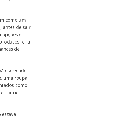
eram como um
, antes de sair
a opções e
produtos, cria
hances de
não se vende
e, uma roupa,
entados como
certar no
e estava