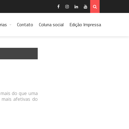
rias
Contato
Coluna social
Edição Impressa
: mais do que uma
 mais afetivas do