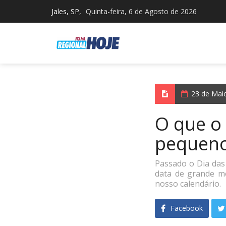
Jales, SP,
Quinta-feira, 6 de Agosto de 2026
23 de Mai
O que o
pequeno
Passado o Dia das
data de grande mo
nosso calendário.
Facebook