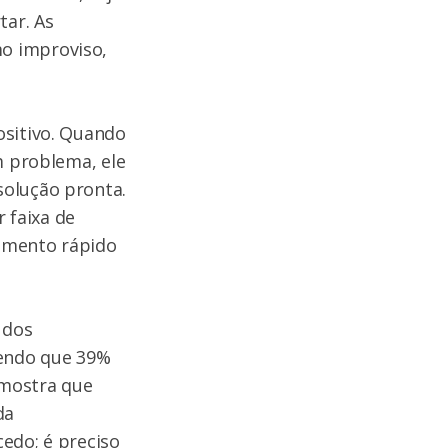
tar. As
o improviso,
ositivo. Quando
m problema, ele
solução pronta.
 faixa de
dimento rápido
 dos
sendo que 39%
 mostra que
da
edo; é preciso