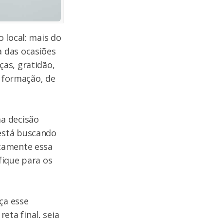
 local: mais do
 das ocasiões
as, gratidão,
e formação, de
a decisão
está buscando
stamente essa
fique para os
ça esse
ta final, seja