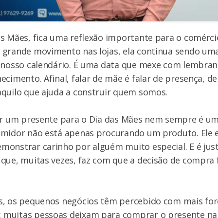
s Mães, fica uma reflexão importante para o comércio
 grande movimento nas lojas, ela continua sendo uma
 nosso calendário. É uma data que mexe com lembranç
ecimento. Afinal, falar de mãe é falar de presença, d
aquilo que ajuda a construir quem somos.
her um presente para o Dia das Mães nem sempre é um
umidor não está apenas procurando um produto. Ele 
monstrar carinho por alguém muito especial. E é ju
que, muitas vezes, faz com que a decisão de compra 
s, os pequenos negócios têm percebido com mais for
muitas pessoas deixam para comprar o presente na re