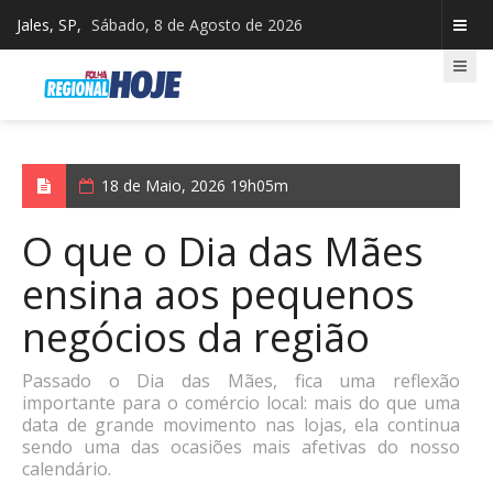
Jales, SP,
Sábado, 8 de Agosto de 2026
18 de Maio, 2026 19h05m
O que o Dia das Mães
ensina aos pequenos
negócios da região
Passado o Dia das Mães, fica uma reflexão
importante para o comércio local: mais do que uma
data de grande movimento nas lojas, ela continua
sendo uma das ocasiões mais afetivas do nosso
calendário.