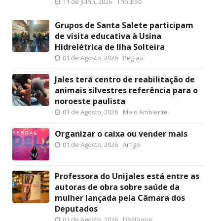
11 de Julho, 2026
Tributos
Grupos de Santa Salete participam
de visita educativa à Usina
Hidrelétrica de Ilha Solteira
01 de Agosto, 2026
Região
Jales terá centro de reabilitação de
animais silvestres referência para o
noroeste paulista
01 de Agosto, 2026
Meio Ambiente
Organizar o caixa ou vender mais
01 de Agosto, 2026
Artigo
Professora do Unijales está entre as
autoras de obra sobre saúde da
mulher lançada pela Câmara dos
Deputados
01 de Agosto, 2026
Destaque